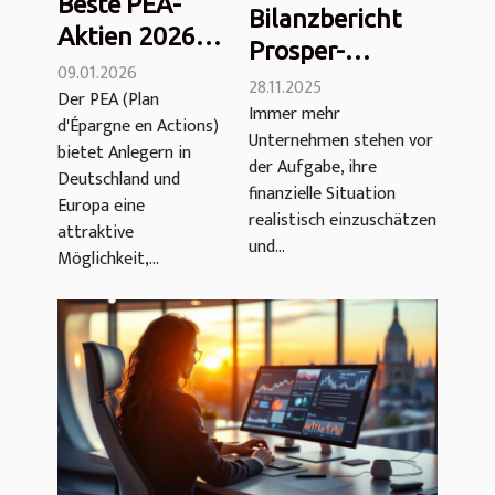
Beste PEA-
Bilanzbericht
Aktien 2026:
Prosper-
Dividenden,
09.01.2026
Beratung 2025:
28.11.2025
Der PEA (Plan
Wachstum
Immer mehr
Bewertung von
d'Épargne en Actions)
und führende
Unternehmen stehen vor
Unabhängigkeit,
bietet Anlegern in
europäische
der Aufgabe, ihre
Kosten und
Deutschland und
finanzielle Situation
Werte
Europa eine
Ergebnissen
realistisch einzuschätzen
attraktive
und...
Möglichkeit,...