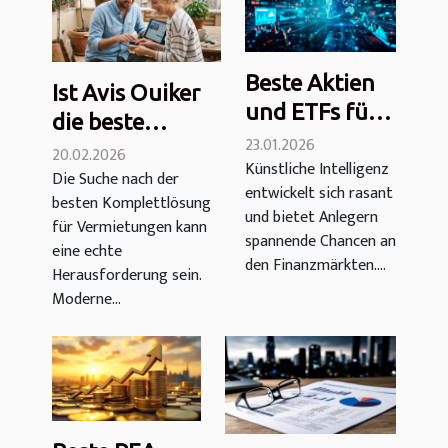
Beste Aktien
Ist Avis Ouiker
und ETFs für
die beste
künstliche
23.01.2026
Komplettlösung
20.02.2026
Künstliche Intelligenz
Intelligenz im
Die Suche nach der
für
entwickelt sich rasant
PEA: Welche
besten Komplettlösung
Vermietungen?
und bietet Anlegern
für Vermietungen kann
sollte man
spannende Chancen an
eine echte
wählen?
den Finanzmärkten....
Herausforderung sein.
Moderne...