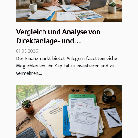
Vergleich und Analyse von
Direktanlage- und
Vermögensverwaltungsoptionen:
01.05.2026
Der Finanzmarkt bietet Anlegern facettenreiche
Kosten, Eurofonds,
Möglichkeiten, ihr Kapital zu investieren und zu
Immobilieninvestments und
vermehren....
mehr