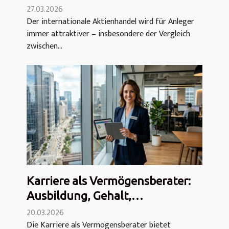
deutschen Aktienhandelskonto:
27.03.2026
Der internationale Aktienhandel wird für Anleger
Welches ist besser?
immer attraktiver – insbesondere der Vergleich
zwischen...
Karriere als Vermögensberater:
Ausbildung, Gehalt,
Karrierechancen und
20.03.2026
Die Karriere als Vermögensberater bietet
Berufsalltag