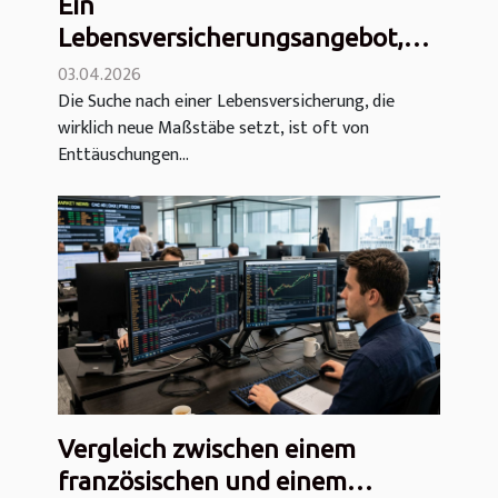
Ein
Lebensversicherungsangebot,
das den Markt revolutioniert –
03.04.2026
Die Suche nach einer Lebensversicherung, die
mit minimalen Gebühren!
wirklich neue Maßstäbe setzt, ist oft von
Enttäuschungen...
Vergleich zwischen einem
französischen und einem