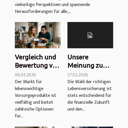
vielseitige Perspektiven und spannende
Herausforderungen für alle,...
Vergleich und
Unsere
Bewertung von
Meinung zu
Essentiel Vie:
Altaprofits
06.03.2026
27.02.2026
Der Markt für
Die Wahl der richtigen
Kosten, Euro-
Leben:
lebenswichtige
Lebensversicherung ist
Fonds und
Gebühren,
Vorsorgeprodukte ist
stets entscheidend für
mehr
Eurofonds,
vielfältig und bietet
die finanzielle Zukunft
Leistung und
zahlreiche Optionen
und den...
mehr
für...