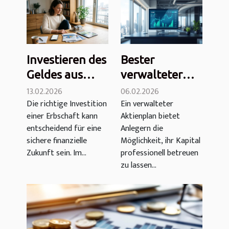
Investieren des
Bester
Geldes aus
verwalteter
einem Erbe
Aktienplan
13.02.2026
06.02.2026
Die richtige Investition
Ein verwalteter
oder einer
2026:
einer Erbschaft kann
Aktienplan bietet
Erbschaft im
Vergleich,
entscheidend für eine
Anlegern die
Jahr 2026: 5
Kosten,
sichere finanzielle
Möglichkeit, ihr Kapital
Möglichkeiten
Leistung
Zukunft sein. Im...
professionell betreuen
zu lassen...