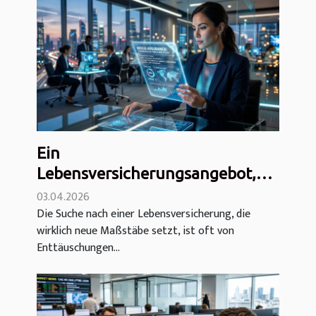
Ein
Lebensversicherungsangebot,
das den Markt revolutioniert –
03.04.2026
Die Suche nach einer Lebensversicherung, die
mit minimalen Gebühren!
wirklich neue Maßstäbe setzt, ist oft von
Enttäuschungen...