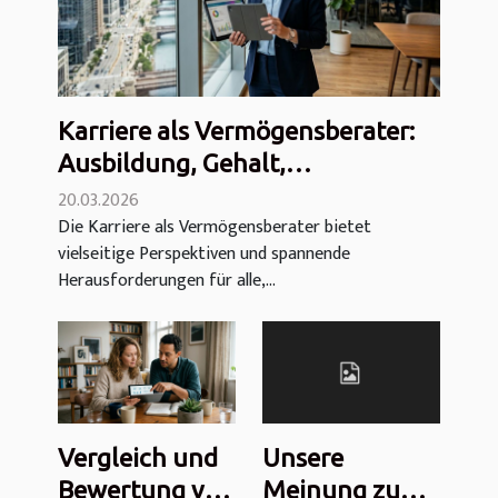
Karriere als Vermögensberater:
Ausbildung, Gehalt,
Karrierechancen und
20.03.2026
Die Karriere als Vermögensberater bietet
Berufsalltag
vielseitige Perspektiven und spannende
Herausforderungen für alle,...
Vergleich und
Unsere
Bewertung von
Meinung zu