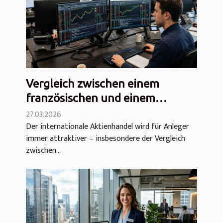
Vergleich zwischen einem
französischen und einem
deutschen Aktienhandelskonto:
27.03.2026
Der internationale Aktienhandel wird für Anleger
Welches ist besser?
immer attraktiver – insbesondere der Vergleich
zwischen...