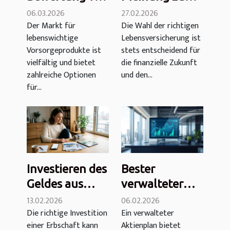
Essentiel Vie:
Altaprofits
06.03.2026
27.02.2026
Der Markt für
Die Wahl der richtigen
Kosten, Euro-
Leben:
lebenswichtige
Lebensversicherung ist
Fonds und
Gebühren,
Vorsorgeprodukte ist
stets entscheidend für
mehr
Eurofonds,
vielfältig und bietet
die finanzielle Zukunft
Leistung und
zahlreiche Optionen
und den...
mehr
für...
Investieren des
Bester
Geldes aus
verwalteter
einem Erbe
Aktienplan
13.02.2026
06.02.2026
Die richtige Investition
Ein verwalteter
oder einer
2026:
einer Erbschaft kann
Aktienplan bietet
Erbschaft im
Vergleich,