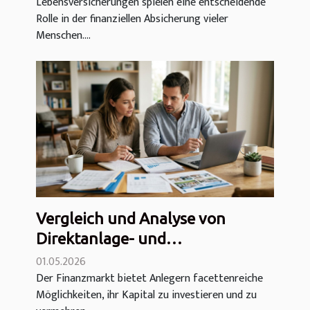
Lebensversicherungen spielen eine entscheidende
Rolle in der finanziellen Absicherung vieler
Menschen....
Vergleich und Analyse von
Direktanlage- und
Vermögensverwaltungsoptionen:
01.05.2026
Der Finanzmarkt bietet Anlegern facettenreiche
Kosten, Eurofonds,
Möglichkeiten, ihr Kapital zu investieren und zu
Immobilieninvestments und