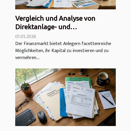
Vergleich und Analyse von
Direktanlage- und
Vermögensverwaltungsoptionen:
01.05.2026
Der Finanzmarkt bietet Anlegern facettenreiche
Kosten, Eurofonds,
Möglichkeiten, ihr Kapital zu investieren und zu
Immobilieninvestments und
vermehren....
mehr