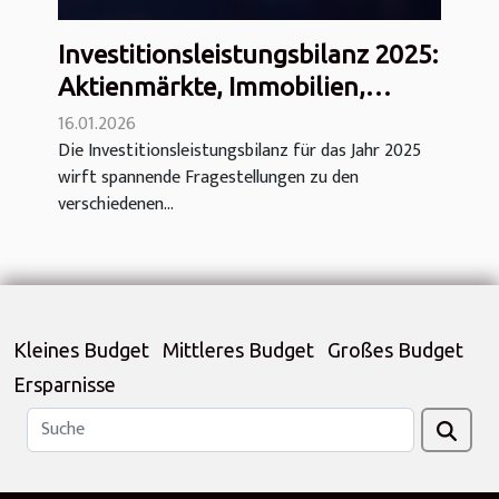
Investitionsleistungsbilanz 2025:
Aktienmärkte, Immobilien,
Anleihen, Gold,
16.01.2026
Die Investitionsleistungsbilanz für das Jahr 2025
Kryptowährungen und mehr
wirft spannende Fragestellungen zu den
verschiedenen...
Kleines Budget
Mittleres Budget
Großes Budget
Ersparnisse