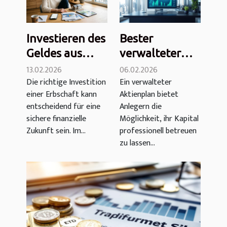
Investieren des
Bester
Geldes aus
verwalteter
einem Erbe
Aktienplan
13.02.2026
06.02.2026
Die richtige Investition
Ein verwalteter
oder einer
2026:
einer Erbschaft kann
Aktienplan bietet
Erbschaft im
Vergleich,
entscheidend für eine
Anlegern die
Jahr 2026: 5
Kosten,
sichere finanzielle
Möglichkeit, ihr Kapital
Möglichkeiten
Leistung
Zukunft sein. Im...
professionell betreuen
zu lassen...