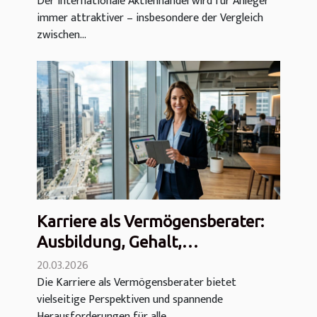
Der internationale Aktienhandel wird für Anleger
Welches ist besser?
immer attraktiver – insbesondere der Vergleich
zwischen...
Karriere als Vermögensberater:
Ausbildung, Gehalt,
Karrierechancen und
20.03.2026
Die Karriere als Vermögensberater bietet
Berufsalltag
vielseitige Perspektiven und spannende
Herausforderungen für alle,...