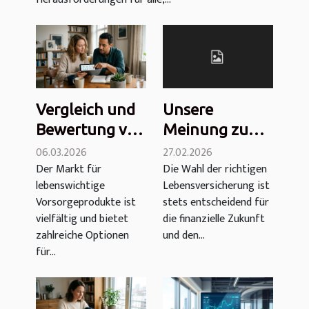
Vergleich und
Unsere
Bewertung von
Meinung zu
Essentiel Vie:
Altaprofits
06.03.2026
27.02.2026
Der Markt für
Die Wahl der richtigen
Kosten, Euro-
Leben:
lebenswichtige
Lebensversicherung ist
Fonds und
Gebühren,
Vorsorgeprodukte ist
stets entscheidend für
mehr
Eurofonds,
vielfältig und bietet
die finanzielle Zukunft
Leistung und
zahlreiche Optionen
und den...
mehr
für...