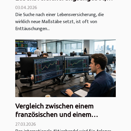
das den Markt revolutioniert –
03.04.2026
Die Suche nach einer Lebensversicherung, die
mit minimalen Gebühren!
wirklich neue Maßstäbe setzt, ist oft von
Enttäuschungen...
Vergleich zwischen einem
französischen und einem
deutschen Aktienhandelskonto:
27.03.2026