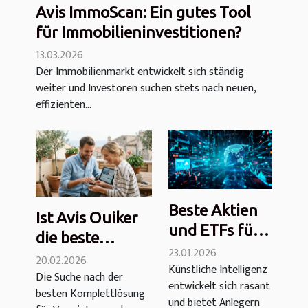
Avis ImmoScan: Ein gutes Tool
für Immobilieninvestitionen?
13.03.2026
Der Immobilienmarkt entwickelt sich ständig
weiter und Investoren suchen stets nach neuen,
effizienten...
Beste Aktien
Ist Avis Ouiker
und ETFs für
die beste
künstliche
23.01.2026
Komplettlösung
20.02.2026
Künstliche Intelligenz
Intelligenz im
Die Suche nach der
für
entwickelt sich rasant
PEA: Welche
besten Komplettlösung
Vermietungen?
und bietet Anlegern