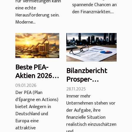
für Vermietungen kann
sollte man
spannende Chancen an
eine echte
wählen?
den Finanzmärkten....
Herausforderung sein.
Moderne...
Beste PEA-
Bilanzbericht
Aktien 2026:
Prosper-
Dividenden,
09.01.2026
Beratung 2025:
28.11.2025
Der PEA (Plan
Wachstum
Immer mehr
Bewertung von
d'Épargne en Actions)
und führende
Unternehmen stehen vor
Unabhängigkeit,
bietet Anlegern in
europäische
der Aufgabe, ihre
Kosten und
Deutschland und
finanzielle Situation
Werte
Europa eine
Ergebnissen
realistisch einzuschätzen
attraktive
und...