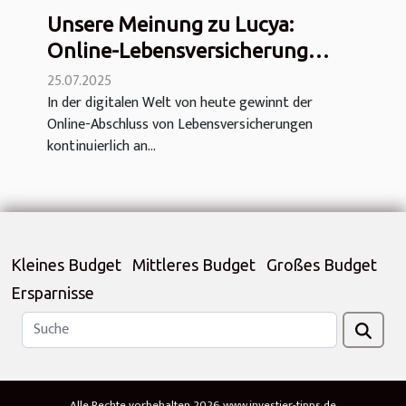
Unsere Meinung zu Lucya:
Online-Lebensversicherung
exklusiv angeboten
25.07.2025
In der digitalen Welt von heute gewinnt der
Online-Abschluss von Lebensversicherungen
kontinuierlich an...
Kleines Budget
Mittleres Budget
Großes Budget
Ersparnisse
Alle Rechte vorbehalten 2026 www.investier-tipps.de